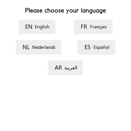
Telefoonnummer
+34 944660101
Please choose your language
Fax
+34 944660155
EN
FR
English
Français
Website
https://www.getxo.eus/es
NL
ES
Nederlands
Español
Openingsuren
De 8:00 a 14:00
AR
العربية
Een afspraak maken
Via telefoon
Op kantoor
Documenten
Gedetailleerd psychologisch verslag
Sociale verslag
Verblijfsstatus