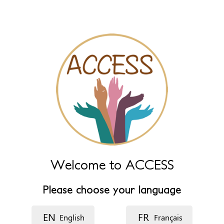
name fields below.
Naam
*
Naam (extra)
Taal
Beschrijving
Welcome to ACCESS
Please choose your language
EN
FR
English
Français