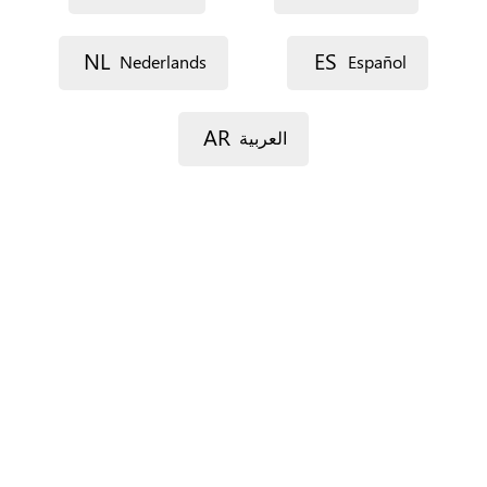
Lijn 1
NL
ES
Nederlands
Español
AR
العربية
Lijn 2
Postcode
Gemeente
Provincie
Enkel voor Spanje.