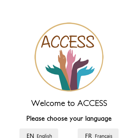
Leave this field empty to have it automatically generated from
name fields below.
Naam
*
Naam (extra)
Taal
Welcome to ACCESS
Beschrijving
Please choose your language
EN
FR
English
Français