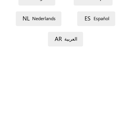
NL
ES
Nederlands
Español
Lijn 1
AR
العربية
Lijn 2
Postcode
Gemeente
Provincie