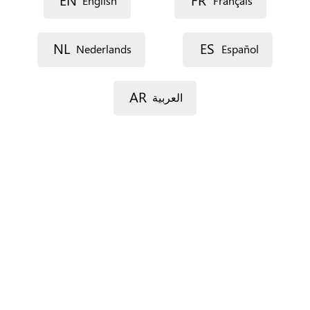
EN
FR
English
Français
Lijn 2
NL
ES
Nederlands
Español
Postcode
AR
العربية
Gemeente
Provincie
Enkel voor Spanje.
Land
*