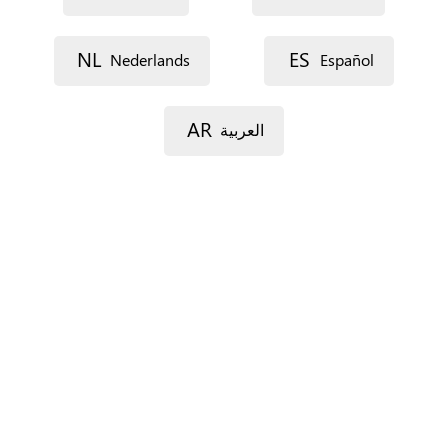
NL
ES
Nederlands
Español
Voie 1
AR
العربية
Voie 2
Code postal
Ville
Province