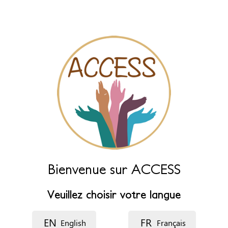
Laissez ce champ vide pour le générer automatiquement à partir
des champs ci-dessous.
Nom (principal)
*
Nom (complément)
Langue
Bienvenue sur ACCESS
Description
Veuillez choisir votre langue
EN
FR
English
Français