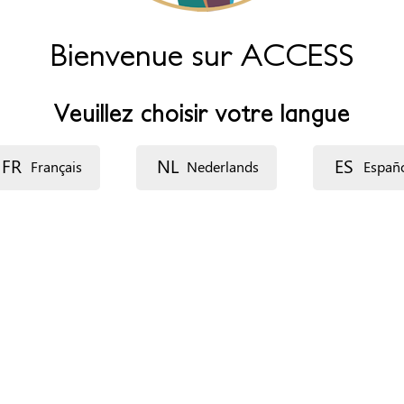
Bienvenue sur ACCESS
vices/common-services/fgm-clinics
Veuillez choisir votre langue
FR
NL
ES
Français
Nederlands
Españ