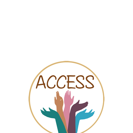
Carte
Vidéos
Tchat
elsea Hospital (Sunflower Clin
tions