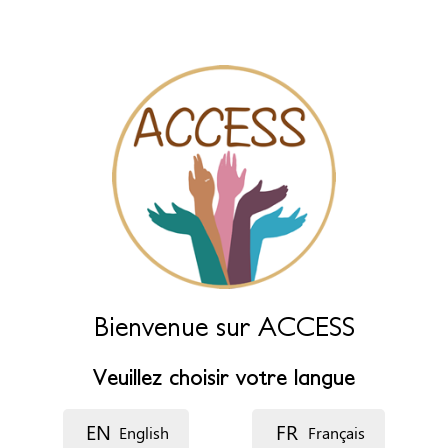
des champs ci-dessous.
Nom (principal)
*
Nom (complément)
Langue
Description
Bienvenue sur ACCESS
Veuillez choisir votre langue
EN
FR
English
Français