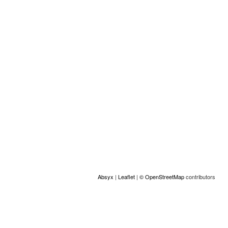
Emplacement
+
−
Absyx
|
Leaflet
|
© OpenStreetMap
contributors
ACCESS
© Copyright GAMS Belgium 2026
communication@gams.be
gams.be
Réalisation Absyx