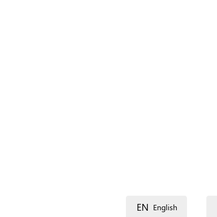
Nom (complément)
Langue
Description
Voie 1
EN
English