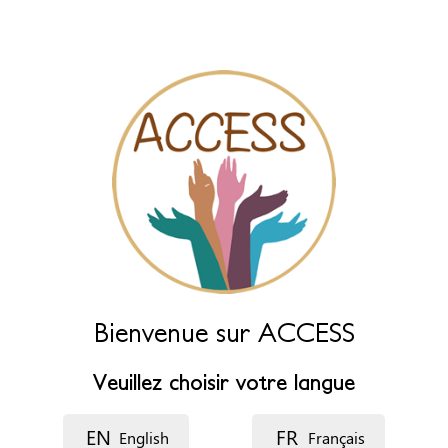
Laissez ce champ vide pour le générer automatiquement à partir
des champs ci-dessous.
Nom (principal)
*
Nom (complément)
Langue
Bienvenue sur ACCESS
Description
Veuillez choisir votre langue
EN
FR
English
Français