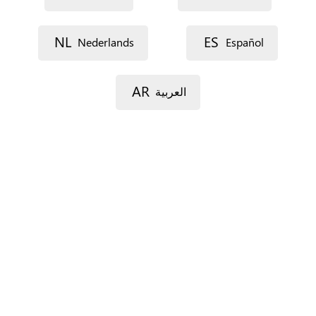
NL
ES
Nederlands
Español
Voie 1
AR
العربية
Voie 2
Code postal
Ville
Province