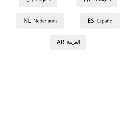
NL
ES
Nederlands
Español
AR
العربية
Lijn 1
Lijn 2
Postcode
Gemeente