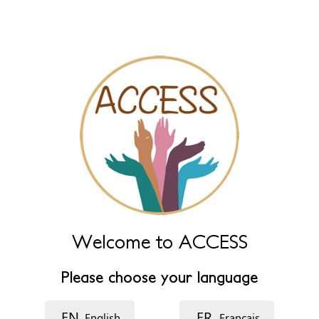
tabs
Naam
Leave this field empty to have it automatically generated from
name fields below.
Naam
*
Naam (extra)
Taal
Welcome to ACCESS
Please choose your language
Beschrijving
EN
FR
English
Français