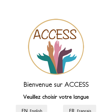
principaux
Nom
Laissez ce champ vide pour le générer automatiquement à partir
des champs ci-dessous.
Nom (principal)
*
Nom (complément)
Langue
Bienvenue sur ACCESS
Veuillez choisir votre langue
Description
EN
FR
English
Français