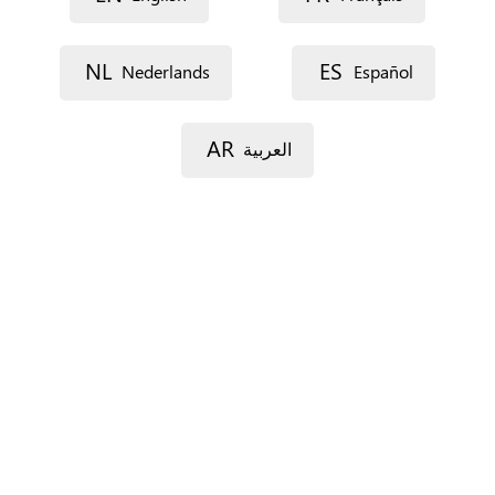
NL
ES
Nederlands
Español
AR
العربية
Voie 1
Voie 2
Code postal
Ville