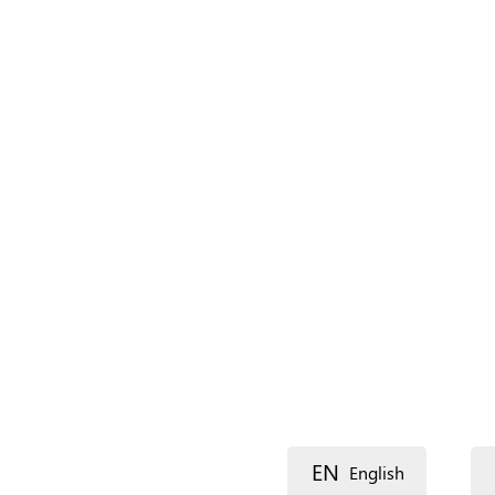
Naam (extra)
Taal
Beschrijving
Lijn 1
EN
English